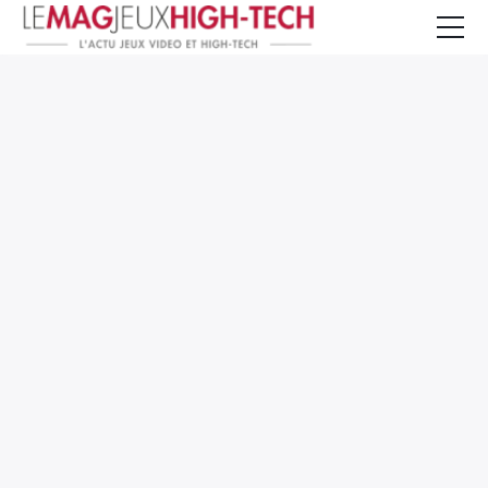
Jeux Vidéo
PC et Hardware
Smartphone et Tablettes
High-Tech
Mangas et Comics
TV, cinéma
Test