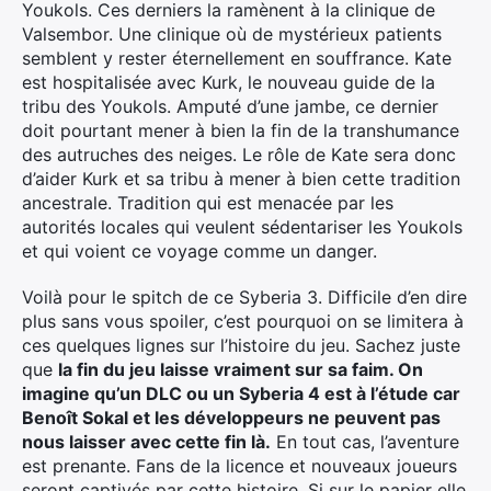
Youkols. Ces derniers la ramènent à la clinique de
Valsembor. Une clinique où de mystérieux patients
semblent y rester éternellement en souffrance. Kate
est hospitalisée avec Kurk, le nouveau guide de la
tribu des Youkols. Amputé d’une jambe, ce dernier
doit pourtant mener à bien la fin de la transhumance
des autruches des neiges. Le rôle de Kate sera donc
d’aider Kurk et sa tribu à mener à bien cette tradition
ancestrale. Tradition qui est menacée par les
autorités locales qui veulent sédentariser les Youkols
et qui voient ce voyage comme un danger.
Voilà pour le spitch de ce Syberia 3. Difficile d’en dire
plus sans vous spoiler, c’est pourquoi on se limitera à
ces quelques lignes sur l’histoire du jeu. Sachez juste
que
la fin du jeu laisse vraiment sur sa faim. On
imagine qu’un DLC ou un Syberia 4 est à l’étude car
Benoît Sokal et les développeurs ne peuvent pas
nous laisser avec cette fin là.
En tout cas, l’aventure
est prenante. Fans de la licence et nouveaux joueurs
seront captivés par cette histoire. Si sur le papier elle