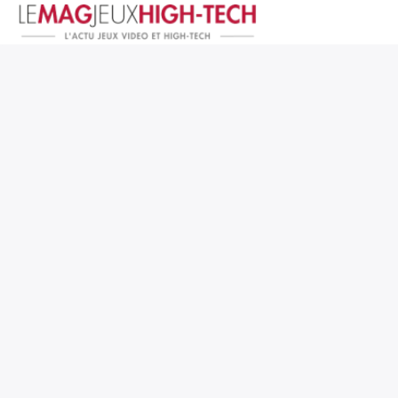
Jeux Vidéo
PC et Hardware
Smartphone et Tablettes
High-Tech
Mangas et Comics
TV, cinéma
Test