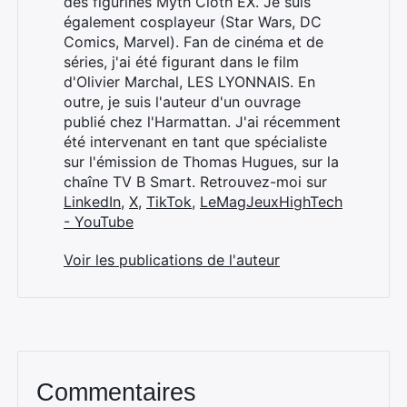
des figurines Myth Cloth EX. Je suis
également cosplayeur (Star Wars, DC
Comics, Marvel). Fan de cinéma et de
séries, j'ai été figurant dans le film
d'Olivier Marchal, LES LYONNAIS. En
outre, je suis l'auteur d'un ouvrage
publié chez l'Harmattan. J'ai récemment
été intervenant en tant que spécialiste
sur l'émission de Thomas Hugues, sur la
chaîne TV B Smart. Retrouvez-moi sur
LinkedIn
,
X
,
TikTok
,
LeMagJeuxHighTech
- YouTube
Voir les publications de l'auteur
Commentaires