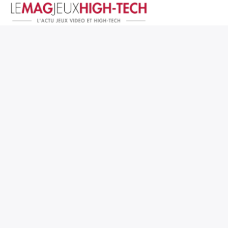
Jeux Vidéo
PC et Hardware
Smartphone et Tablettes
High-Tech
Mangas et Comics
TV, cinéma
Test