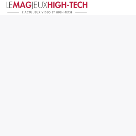
Jeux Vidéo
PC et Hardware
Smartphone et Tablettes
High-Tech
Mangas et Comics
TV, cinéma
Test