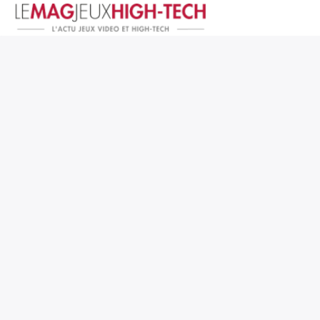
Jeux Vidéo
PC et Hardware
Smartphone et Tablettes
High-Tech
Mangas et Comics
TV, cinéma
Test