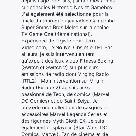
depuis l'âge de 9 ans, j'ai fait mes armes
sur consoles Nintendo Nes et Gameboy.
J'ai également été sélectionné pour la
finale du tournoi du jeu vidéo Gamecube
Super Smash Bros Melee sur la chaîne
TV Game One (4ème national).
Expérience de Pigiste pour Jeux
Video.com, Le Nouvel Obs et e TF1. Par
ailleurs, je suis intervenu en tant
qu'expert des jeux vidéo Fitness Boxing
(Switch et Switch 2) sur plusieurs
émissions de radio dont Virging Radio
(RTL2) :
Mon intervention sur Virgin
Radio (Europe 2)
Je suis aussi
passionné de Tech, de comics (Marvel,
DC Comics) et de Saint Seiya. Je
possède une collection de casques et
accessoires Marvel Legends Series et
des figurines Myth Cloth EX. Je suis
également cosplayeur (Star Wars, DC
Comics, Marvel). Fan de cinéma et de