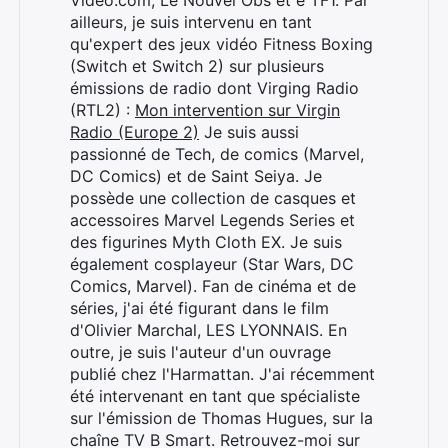
Video.com, Le Nouvel Obs et e TF1. Par
ailleurs, je suis intervenu en tant
qu'expert des jeux vidéo Fitness Boxing
(Switch et Switch 2) sur plusieurs
émissions de radio dont Virging Radio
(RTL2) :
Mon intervention sur Virgin
Radio (Europe 2)
Je suis aussi
passionné de Tech, de comics (Marvel,
DC Comics) et de Saint Seiya. Je
possède une collection de casques et
Rechercher
accessoires Marvel Legends Series et
:
des figurines Myth Cloth EX. Je suis
également cosplayeur (Star Wars, DC
Comics, Marvel). Fan de cinéma et de
séries, j'ai été figurant dans le film
d'Olivier Marchal, LES LYONNAIS. En
outre, je suis l'auteur d'un ouvrage
publié chez l'Harmattan. J'ai récemment
été intervenant en tant que spécialiste
sur l'émission de Thomas Hugues, sur la
chaîne TV B Smart. Retrouvez-moi sur