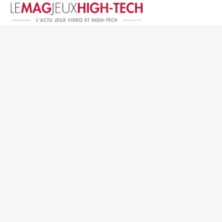
Jeux Vidéo
PC et Hardware
Smartphone et Tablettes
High-Tech
Mangas et Comics
TV, cinéma
Test