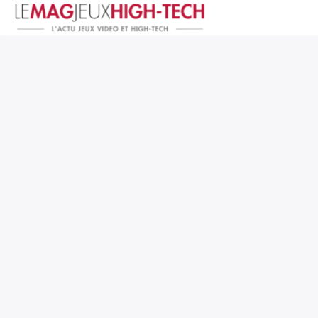
Jeux Vidéo
PC et Hardware
Smartphone et Tablettes
High-Tech
Mangas et Comics
TV, cinéma
Test