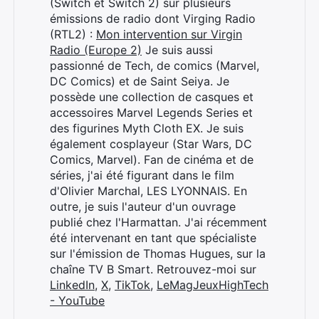
(Switch et Switch 2) sur plusieurs
émissions de radio dont Virging Radio
(RTL2) :
Mon intervention sur Virgin
Radio (Europe 2)
Je suis aussi
passionné de Tech, de comics (Marvel,
DC Comics) et de Saint Seiya. Je
possède une collection de casques et
accessoires Marvel Legends Series et
Rechercher
des figurines Myth Cloth EX. Je suis
:
également cosplayeur (Star Wars, DC
Comics, Marvel). Fan de cinéma et de
séries, j'ai été figurant dans le film
d'Olivier Marchal, LES LYONNAIS. En
outre, je suis l'auteur d'un ouvrage
publié chez l'Harmattan. J'ai récemment
été intervenant en tant que spécialiste
sur l'émission de Thomas Hugues, sur la
chaîne TV B Smart. Retrouvez-moi sur
LinkedIn
,
X
,
TikTok
,
LeMagJeuxHighTech
- YouTube