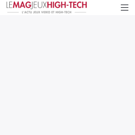
Jeux Vidéo
PC et Hardware
Smartphone et Tablettes
High-Tech
Mangas et Comics
TV, cinéma
Test