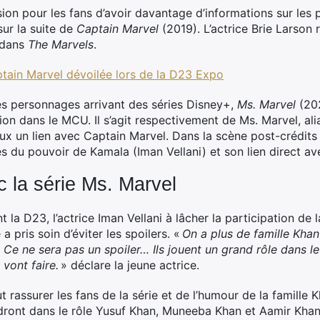
ion pour les fans d’avoir davantage d’informations sur le
sur la suite de
Captain Marvel
(2019). L’actrice Brie Larson 
 dans
The Marvels
.
ptain Marvel dévoilée lors de la D23 Expo
es personnages arrivant des séries Disney+,
Ms. Marvel
(20
tion dans le MCU. Il s’agit respectivement de Ms. Marvel, a
ux un lien avec Captain Marvel. Dans la scène post-crédits 
s du pouvoir de Kamala (Iman Vellani) et son lien direct av
ec la série Ms. Marvel
t la D23, l’actrice Iman Vellani à lâcher la participation de 
 pris soin d’éviter les spoilers. «
On a plus de famille Khan 
 Ce ne sera pas un spoiler… Ils jouent un grand rôle dans le 
 vont faire.
» déclare la jeune actrice.
ut rassurer les fans de la série et de l’humour de la famill
dront dans le rôle Yusuf Khan, Muneeba Khan et Aamir Khan.