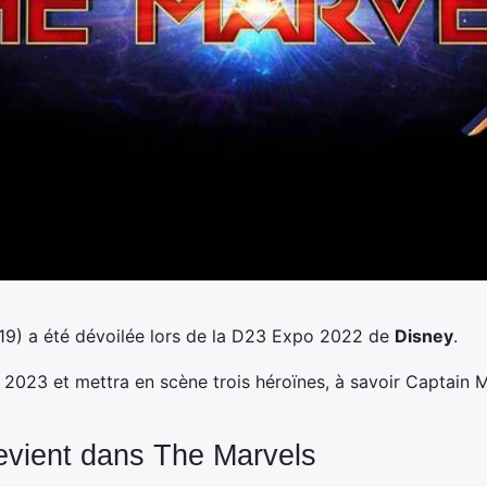
19) a été dévoilée lors de la D23 Expo 2022 de
Disney
.
let 2023 et mettra en scène trois héroïnes, à savoir Captain
revient dans The Marvels