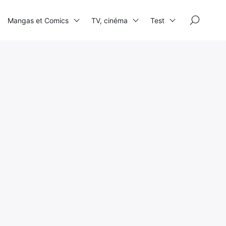
×
Mangas et Comics
TV, cinéma
Test