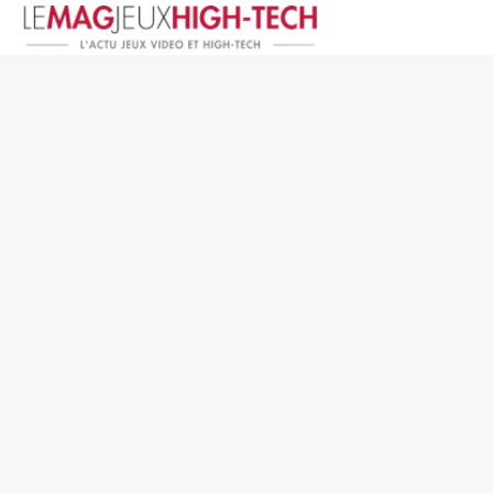
Jeux Vidéo
PC et Hardware
Smartphone et Tablettes
High-Tech
Mangas et Comics
TV, cinéma
Test