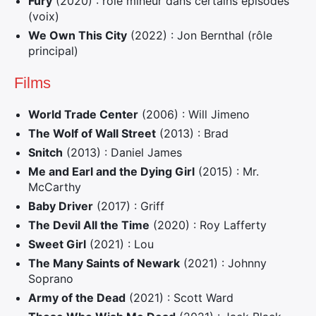
Fury
(2020) : rôle mineur dans certains épisodes
(voix)
We Own This City
(2022) : Jon Bernthal (rôle
principal)
Films
World Trade Center
(2006) : Will Jimeno
The Wolf of Wall Street
(2013) : Brad
Snitch
(2013) : Daniel James
Me and Earl and the Dying Girl
(2015) : Mr.
McCarthy
Baby Driver
(2017) : Griff
The Devil All the Time
(2020) : Roy Lafferty
Sweet Girl
(2021) : Lou
The Many Saints of Newark
(2021) : Johnny
Soprano
Army of the Dead
(2021) : Scott Ward