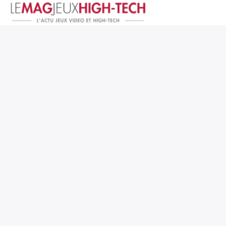
Jeux Vidéo
PC et Hardware
Smartphone et Tablettes
High-Tech
Mangas et Comics
TV, cinéma
Test