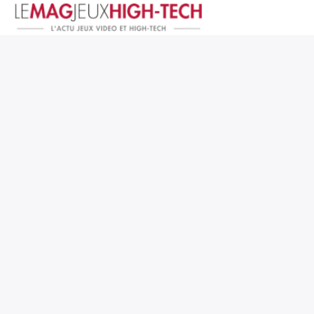
Jeux Vidéo
PC et Hardware
Smartphone et Tablettes
High-Tech
Mangas et Comics
TV, cinéma
Test