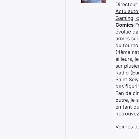
Directeur
Actu auto
Gaming, 
Comics
Fo
évolué dan
armes sur
du tourno
(4ème nat
ailleurs, 
sur plusi
Radio (Eu
Saint Sei
des figur
Fan de cin
outre, je 
en tant q
Retrouve
Voir les p