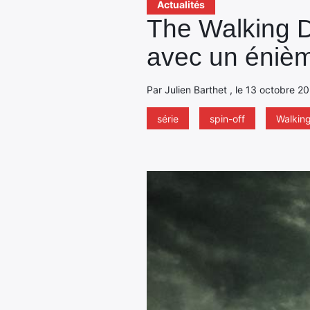
Actualités
The Walking D
avec un énième
Par Julien Barthet , le 13 octobre 2
série
spin-off
Walkin