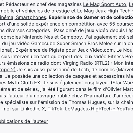
 et Rédacteur en chef des magazines
Le Mag Sport Auto
,
L
mobile et véhicules de prestige
et
Le Mag Jeux High-Tech -
cinéma, Smartphones
.
Expérience de Gamer et de collecti
rt d'une solide expérience en compétition avec 55 courses
s diverses catégories : Passionné de jeux vidéo depuis l'âge
 consoles Nintendo Nes et Gameboy. J'ai également été séle
i du jeu vidéo Gamecube Super Smash Bros Melee sur la 
ional). Expérience de Pigiste pour Jeux Video.com, Le Nouv
je suis intervenu en tant qu'expert des jeux vidéo Fitness B
eurs émissions de radio dont Virging Radio (RTL2) :
Mon inte
rope 2)
Je suis aussi passionné de Tech, de comics (Marve
ya. Je possède une collection de casques et accessoires Ma
ines Myth Cloth EX. Je suis également cosplayeur (Star War
éma et de séries, j'ai été figurant dans le film d'Olivier M
suis l'auteur d'un ouvrage publié chez l'Harmattan. J'ai ré
ue spécialiste sur l'émission de Thomas Hugues, sur la chaî
z-moi sur
LinkedIn
,
X
,
TikTok
,
LeMagJeuxHighTech - YouTu
ublications de l'auteur