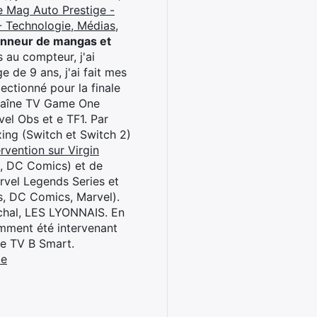
e Mag Auto Prestige -
 Technologie, Médias,
onneur de mangas et
 au compteur, j'ai
 de 9 ans, j'ai fait mes
ctionné pour la finale
chaîne TV Game One
el Obs et e TF1. Par
oxing (Switch et Switch 2)
rvention sur Virgin
l, DC Comics) et de
rvel Legends Series et
s, DC Comics, Marvel).
archal, LES LYONNAIS. En
cemment été intervenant
ne TV B Smart.
be