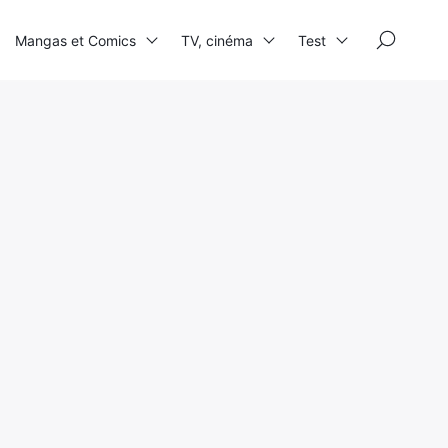
×
Mangas et Comics
TV, cinéma
Test