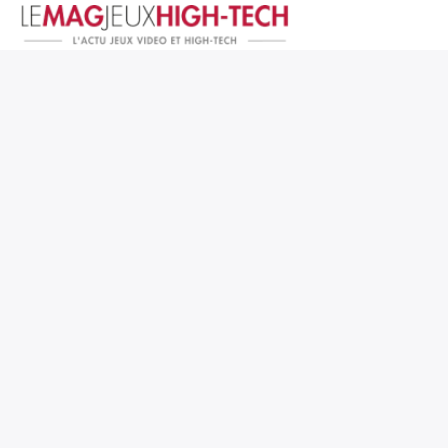
Jeux Vidéo
PC et Hardware
Smartphone et Tablettes
High-Tech
Mangas et Comics
TV, cinéma
Test