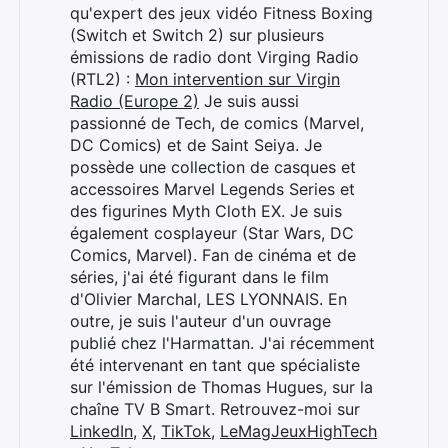
qu'expert des jeux vidéo Fitness Boxing
(Switch et Switch 2) sur plusieurs
émissions de radio dont Virging Radio
(RTL2) :
Mon intervention sur Virgin
Radio (Europe 2)
Je suis aussi
passionné de Tech, de comics (Marvel,
DC Comics) et de Saint Seiya. Je
possède une collection de casques et
accessoires Marvel Legends Series et
des figurines Myth Cloth EX. Je suis
également cosplayeur (Star Wars, DC
Comics, Marvel). Fan de cinéma et de
séries, j'ai été figurant dans le film
d'Olivier Marchal, LES LYONNAIS. En
outre, je suis l'auteur d'un ouvrage
publié chez l'Harmattan. J'ai récemment
été intervenant en tant que spécialiste
sur l'émission de Thomas Hugues, sur la
chaîne TV B Smart. Retrouvez-moi sur
LinkedIn
,
X
,
TikTok
,
LeMagJeuxHighTech