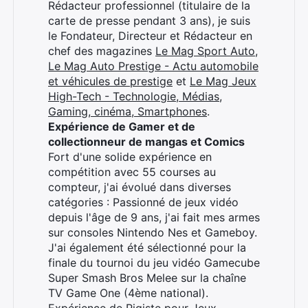
Rédacteur professionnel (titulaire de la
carte de presse pendant 3 ans), je suis
le Fondateur, Directeur et Rédacteur en
chef des magazines
Le Mag Sport Auto
,
Le Mag Auto Prestige - Actu automobile
et véhicules de prestige
et
Le Mag Jeux
High-Tech - Technologie, Médias,
Gaming, cinéma, Smartphones
.
Expérience de Gamer et de
collectionneur de mangas et Comics
Fort d'une solide expérience en
compétition avec 55 courses au
compteur, j'ai évolué dans diverses
catégories : Passionné de jeux vidéo
depuis l'âge de 9 ans, j'ai fait mes armes
sur consoles Nintendo Nes et Gameboy.
J'ai également été sélectionné pour la
finale du tournoi du jeu vidéo Gamecube
Super Smash Bros Melee sur la chaîne
TV Game One (4ème national).