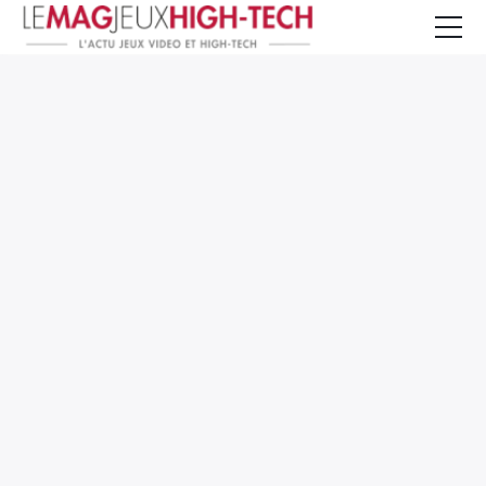
Jeux Vidéo
PC et Hardware
Smartphone et Tablettes
High-Tech
Mangas et Comics
TV, cinéma
Test