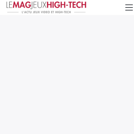
Jeux Vidéo
PC et Hardware
Smartphone et Tablettes
High-Tech
Mangas et Comics
TV, cinéma
Test