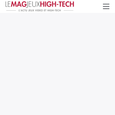
Jeux Vidéo
PC et Hardware
Smartphone et Tablettes
High-Tech
Mangas et Comics
TV, cinéma
Test