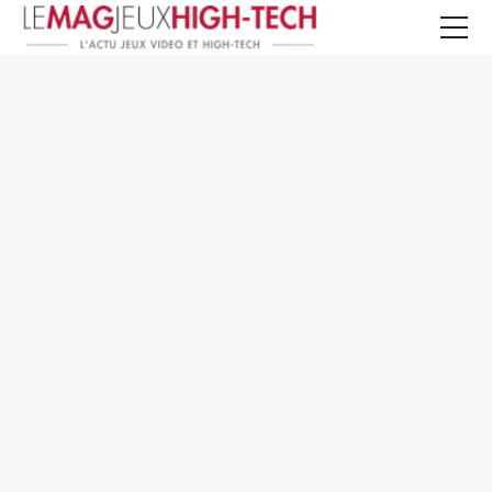
Jeux Vidéo
PC et Hardware
Smartphone et Tablettes
High-Tech
Mangas et Comics
TV, cinéma
Test