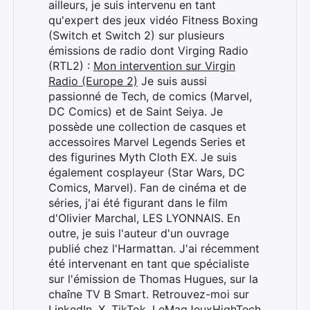
ailleurs, je suis intervenu en tant
qu'expert des jeux vidéo Fitness Boxing
(Switch et Switch 2) sur plusieurs
émissions de radio dont Virging Radio
(RTL2) :
Mon intervention sur Virgin
Radio (Europe 2)
Je suis aussi
passionné de Tech, de comics (Marvel,
DC Comics) et de Saint Seiya. Je
possède une collection de casques et
accessoires Marvel Legends Series et
des figurines Myth Cloth EX. Je suis
également cosplayeur (Star Wars, DC
Comics, Marvel). Fan de cinéma et de
séries, j'ai été figurant dans le film
d'Olivier Marchal, LES LYONNAIS. En
outre, je suis l'auteur d'un ouvrage
publié chez l'Harmattan. J'ai récemment
été intervenant en tant que spécialiste
sur l'émission de Thomas Hugues, sur la
chaîne TV B Smart. Retrouvez-moi sur
LinkedIn
,
X
,
TikTok
,
LeMagJeuxHighTech