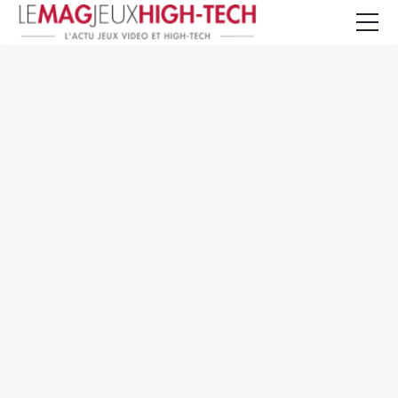
Jeux Vidéo
PC et Hardware
Smartphone et Tablettes
High-Tech
Mangas et Comics
TV, cinéma
Test