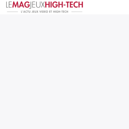
Jeux Vidéo
PC et Hardware
Smartphone et Tablettes
High-Tech
Mangas et Comics
TV, cinéma
Test