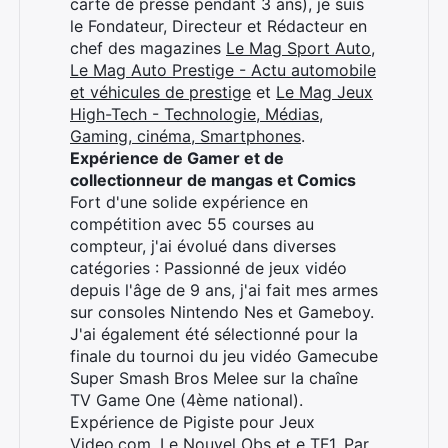
carte de presse pendant 3 ans), je suis
le Fondateur, Directeur et Rédacteur en
chef des magazines
Le Mag Sport Auto
,
Le Mag Auto Prestige - Actu automobile
et véhicules de prestige
et
Le Mag Jeux
High-Tech - Technologie, Médias,
Gaming, cinéma, Smartphones
.
Expérience de Gamer et de
collectionneur de mangas et Comics
Fort d'une solide expérience en
compétition avec 55 courses au
compteur, j'ai évolué dans diverses
catégories : Passionné de jeux vidéo
depuis l'âge de 9 ans, j'ai fait mes armes
sur consoles Nintendo Nes et Gameboy.
J'ai également été sélectionné pour la
finale du tournoi du jeu vidéo Gamecube
Super Smash Bros Melee sur la chaîne
TV Game One (4ème national).
Expérience de Pigiste pour Jeux
Video.com, Le Nouvel Obs et e TF1. Par