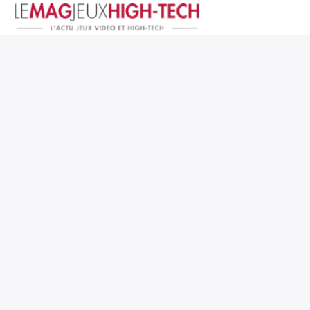
Jeux Vidéo
PC et Hardware
Smartphone et Tablettes
High-Tech
Mangas et Comics
TV, cinéma
Test