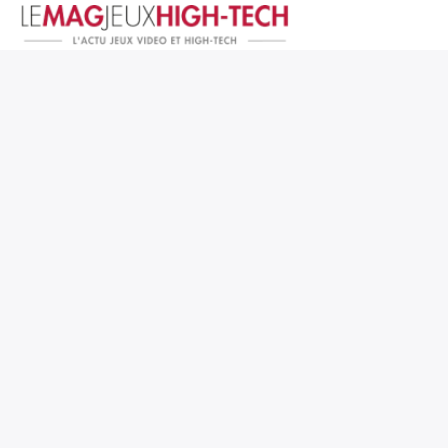
Jeux Vidéo
PC et Hardware
Smartphone et Tablettes
High-Tech
Mangas et Comics
TV, cinéma
Test