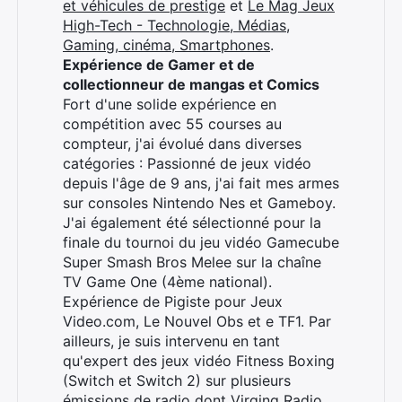
et véhicules de prestige
et
Le Mag Jeux
High-Tech - Technologie, Médias,
Gaming, cinéma, Smartphones
.
Expérience de Gamer et de
collectionneur de mangas et Comics
Fort d'une solide expérience en
compétition avec 55 courses au
compteur, j'ai évolué dans diverses
catégories : Passionné de jeux vidéo
depuis l'âge de 9 ans, j'ai fait mes armes
sur consoles Nintendo Nes et Gameboy.
J'ai également été sélectionné pour la
finale du tournoi du jeu vidéo Gamecube
Super Smash Bros Melee sur la chaîne
TV Game One (4ème national).
Expérience de Pigiste pour Jeux
Video.com, Le Nouvel Obs et e TF1. Par
ailleurs, je suis intervenu en tant
qu'expert des jeux vidéo Fitness Boxing
(Switch et Switch 2) sur plusieurs
émissions de radio dont Virging Radio