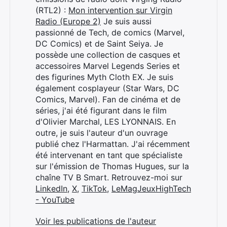
(RTL2) :
Mon intervention sur Virgin
Radio (Europe 2)
Je suis aussi
passionné de Tech, de comics (Marvel,
DC Comics) et de Saint Seiya. Je
possède une collection de casques et
accessoires Marvel Legends Series et
des figurines Myth Cloth EX. Je suis
également cosplayeur (Star Wars, DC
Comics, Marvel). Fan de cinéma et de
séries, j'ai été figurant dans le film
d'Olivier Marchal, LES LYONNAIS. En
outre, je suis l'auteur d'un ouvrage
publié chez l'Harmattan. J'ai récemment
été intervenant en tant que spécialiste
Rechercher
sur l'émission de Thomas Hugues, sur la
:
chaîne TV B Smart. Retrouvez-moi sur
LinkedIn
,
X
,
TikTok
,
LeMagJeuxHighTech
- YouTube
Voir les publications de l'auteur