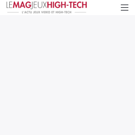
Jeux Vidéo
PC et Hardware
Smartphone et Tablettes
High-Tech
Mangas et Comics
TV, cinéma
Test