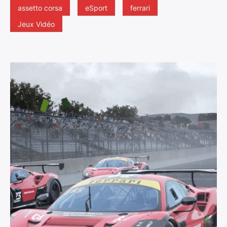
assetto corsa
eSport
ferrari
Jeux Vidéo