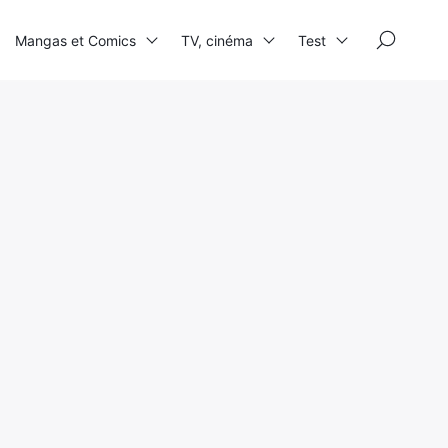
×
Mangas et Comics
TV, cinéma
Test