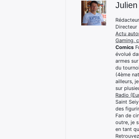
Julien
Rédacteur 
Directeur
Actu auto
Gaming, 
Comics
Fo
évolué dan
armes sur
du tourno
(4ème nat
ailleurs, 
sur plusi
Radio (Eu
Saint Sei
des figur
Fan de cin
outre, je 
en tant q
Retrouve