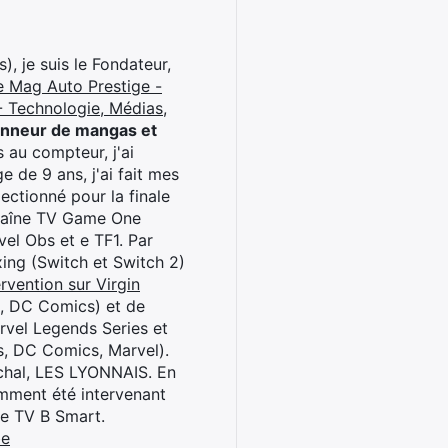
), je suis le Fondateur,
e Mag Auto Prestige -
 Technologie, Médias,
onneur de mangas et
 au compteur, j'ai
 de 9 ans, j'ai fait mes
ctionné pour la finale
chaîne TV Game One
el Obs et e TF1. Par
oxing (Switch et Switch 2)
rvention sur Virgin
l, DC Comics) et de
rvel Legends Series et
s, DC Comics, Marvel).
archal, LES LYONNAIS. En
cemment été intervenant
ne TV B Smart.
be