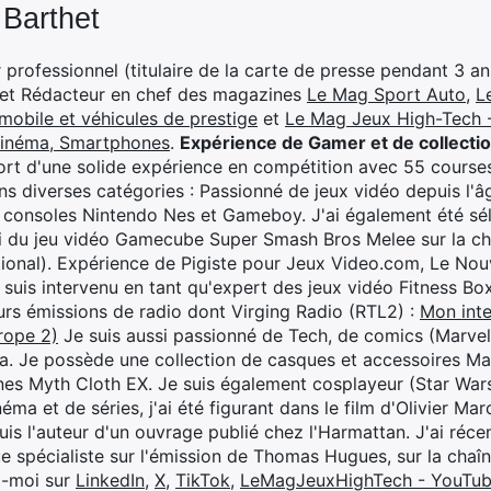
 Barthet
professionnel (titulaire de la carte de presse pendant 3 ans
 et Rédacteur en chef des magazines
Le Mag Sport Auto
,
L
mobile et véhicules de prestige
et
Le Mag Jeux High-Tech -
cinéma, Smartphones
.
Expérience de Gamer et de collecti
rt d'une solide expérience en compétition avec 55 courses
s diverses catégories : Passionné de jeux vidéo depuis l'âge
 consoles Nintendo Nes et Gameboy. J'ai également été séle
i du jeu vidéo Gamecube Super Smash Bros Melee sur la 
ional). Expérience de Pigiste pour Jeux Video.com, Le Nouv
je suis intervenu en tant qu'expert des jeux vidéo Fitness B
eurs émissions de radio dont Virging Radio (RTL2) :
Mon inte
rope 2)
Je suis aussi passionné de Tech, de comics (Marve
ya. Je possède une collection de casques et accessoires Ma
ines Myth Cloth EX. Je suis également cosplayeur (Star War
éma et de séries, j'ai été figurant dans le film d'Olivier M
suis l'auteur d'un ouvrage publié chez l'Harmattan. J'ai ré
ue spécialiste sur l'émission de Thomas Hugues, sur la chaî
z-moi sur
LinkedIn
,
X
,
TikTok
,
LeMagJeuxHighTech - YouTu