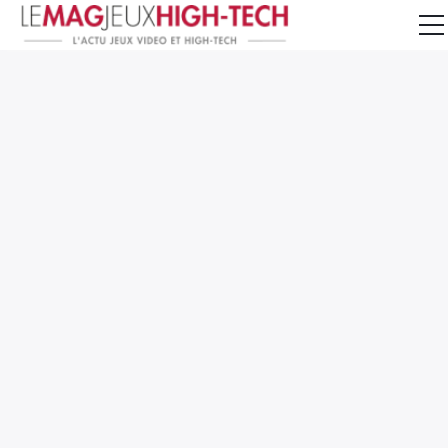
Jeux Vidéo
PC et Hardware
Smartphone et Tablettes
High-Tech
Mangas et Comics
TV, cinéma
Test