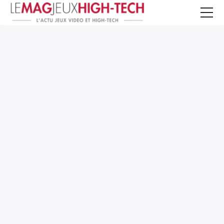
Jeux Vidéo
PC et Hardware
Smartphone et Tablettes
High-Tech
Mangas et Comics
TV, cinéma
Test