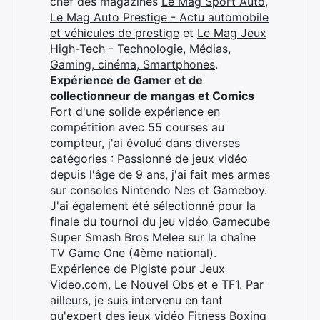
chef des magazines
Le Mag Sport Auto
,
Le Mag Auto Prestige - Actu automobile
et véhicules de prestige
et
Le Mag Jeux
High-Tech - Technologie, Médias,
Gaming, cinéma, Smartphones
.
Expérience de Gamer et de
collectionneur de mangas et Comics
Fort d'une solide expérience en
compétition avec 55 courses au
compteur, j'ai évolué dans diverses
catégories : Passionné de jeux vidéo
depuis l'âge de 9 ans, j'ai fait mes armes
sur consoles Nintendo Nes et Gameboy.
J'ai également été sélectionné pour la
finale du tournoi du jeu vidéo Gamecube
Super Smash Bros Melee sur la chaîne
TV Game One (4ème national).
Expérience de Pigiste pour Jeux
Video.com, Le Nouvel Obs et e TF1. Par
ailleurs, je suis intervenu en tant
qu'expert des jeux vidéo Fitness Boxing