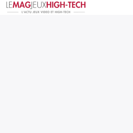
Jeux Vidéo
PC et Hardware
Smartphone et Tablettes
High-Tech
Mangas et Comics
TV, cinéma
Test