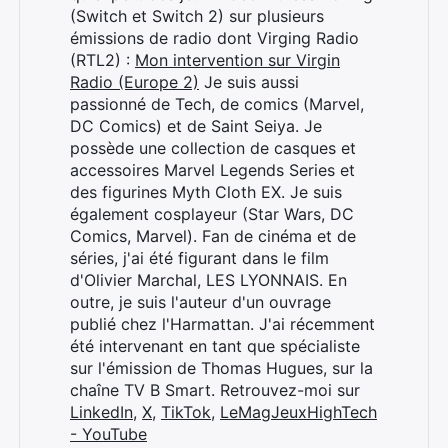
(Switch et Switch 2) sur plusieurs
Rechercher
émissions de radio dont Virging Radio
:
(RTL2) :
Mon intervention sur Virgin
Radio (Europe 2)
Je suis aussi
passionné de Tech, de comics (Marvel,
DC Comics) et de Saint Seiya. Je
possède une collection de casques et
accessoires Marvel Legends Series et
des figurines Myth Cloth EX. Je suis
également cosplayeur (Star Wars, DC
Comics, Marvel). Fan de cinéma et de
séries, j'ai été figurant dans le film
d'Olivier Marchal, LES LYONNAIS. En
outre, je suis l'auteur d'un ouvrage
publié chez l'Harmattan. J'ai récemment
été intervenant en tant que spécialiste
sur l'émission de Thomas Hugues, sur la
chaîne TV B Smart. Retrouvez-moi sur
LinkedIn
,
X
,
TikTok
,
LeMagJeuxHighTech
- YouTube