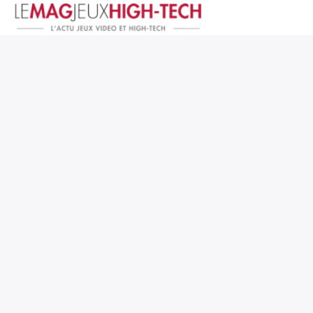
Jeux Vidéo
PC et Hardware
Smartphone et Tablettes
High-Tech
Mangas et Comics
TV, cinéma
Test