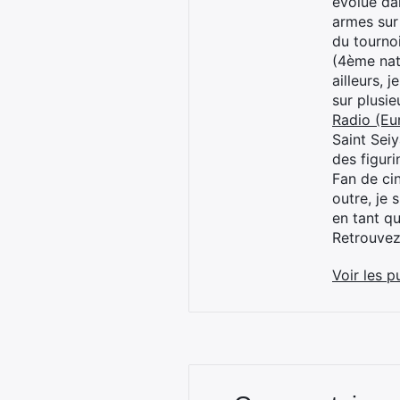
évolué dan
armes sur
du tourno
(4ème nat
ailleurs, 
sur plusi
Radio (Eu
Saint Sei
des figur
Fan de cin
outre, je 
en tant q
Retrouve
Voir les p