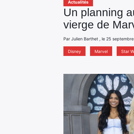
Actualités
Un planning a
vierge de Marv
Par Julien Barthet , le 25 septembr
Disney
Marvel
Star W