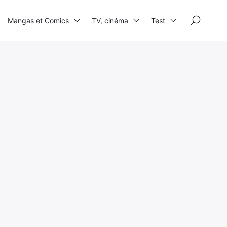
×
Mangas et Comics
TV, cinéma
Test