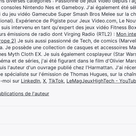
s diverses catégories : Passionné de jeux vidéo depuis l'âge
 consoles Nintendo Nes et Gameboy. J'ai également été séle
i du jeu vidéo Gamecube Super Smash Bros Melee sur la 
ional). Expérience de Pigiste pour Jeux Video.com, Le Nouv
je suis intervenu en tant qu'expert des jeux vidéo Fitness B
eurs émissions de radio dont Virging Radio (RTL2) :
Mon inte
rope 2)
Je suis aussi passionné de Tech, de comics (Marve
ya. Je possède une collection de casques et accessoires Ma
ines Myth Cloth EX. Je suis également cosplayeur (Star War
éma et de séries, j'ai été figurant dans le film d'Olivier M
suis l'auteur d'un ouvrage publié chez l'Harmattan. J'ai ré
ue spécialiste sur l'émission de Thomas Hugues, sur la chaî
z-moi sur
LinkedIn
,
X
,
TikTok
,
LeMagJeuxHighTech - YouTu
ublications de l'auteur