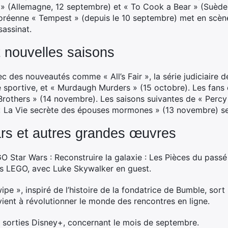
» (Allemagne, 12 septembre) et « To Cook a Bear » (Suède,
ud-coréenne « Tempest » (depuis le 10 septembre) met en scè
sassinat.
t nouvelles saisons
vec des nouveautés comme « All’s Fair », la série judiciair
 sportive, et « Murdaugh Murders » (15 octobre). Les fans
Brothers » (14 novembre). Les saisons suivantes de « Perc
« La Vie secrète des épouses mormones » (13 novembre) se
ars et autres grandes œuvres
 Star Wars : Reconstruire la galaxie : Les Pièces du passé »
s LEGO, avec Luke Skywalker en guest.
ipe », inspiré de l’histoire de la fondatrice de Bumble, sort
vient à révolutionner le monde des rencontres en ligne.
s sorties Disney+, concernant le mois de septembre.