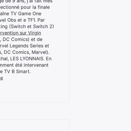
 de 9 ans, j'ai fait mes
ctionné pour la finale
chaîne TV Game One
el Obs et e TF1. Par
oxing (Switch et Switch 2)
rvention sur Virgin
l, DC Comics) et de
rvel Legends Series et
s, DC Comics, Marvel).
archal, LES LYONNAIS. En
cemment été intervenant
ne TV B Smart.
be