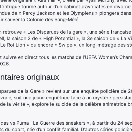
série originale « All’s Fair », créée par Ryan Murphy, avec
L’intrigue tourne autour d’un cabinet d’avocates en divorce
tendue de « Percy Jackson et les Olympiens » plongera dans
our sauver la Colonie des Sang-Mêlé.
 retrouve « Les Disparues de la gare », une série française i
, la saison 2 de « High Potential », la 3e saison de « La 
 Le Roi Lion » ou encore « Swipe », un long-métrage des st
t suivre en direct tous les matchs de l’UEFA Women’s Cham
2026.
ntaires originaux
sparues de la Gare » revient sur une enquête policière de 2
e vraie, suit une jeune enquêtrice face à un mystère persista
de la vérité », explore le suicide de la célèbre animatrice b
idas vs Puma : La Guerre des sneakers », à partir du 24 sept
s du sport, née d’un conflit familial. D’autres séries polici