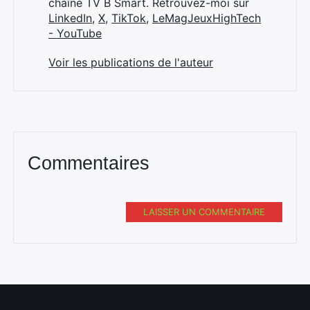
chaîne TV B Smart. Retrouvez-moi sur
LinkedIn
,
X
,
TikTok
,
LeMagJeuxHighTech
- YouTube
Voir les publications de l'auteur
Commentaires
LAISSER UN COMMENTAIRE