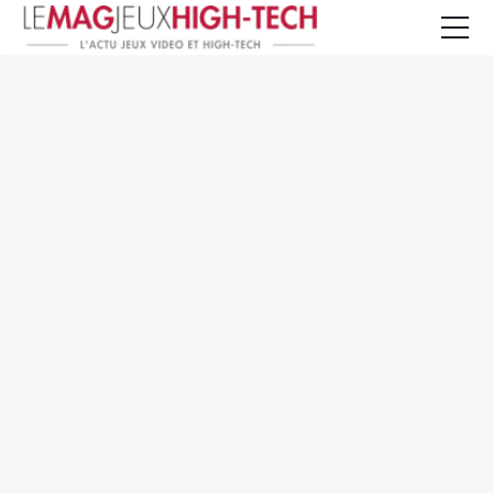
Jeux Vidéo
PC et Hardware
Smartphone et Tablettes
High-Tech
Mangas et Comics
TV, cinéma
Test