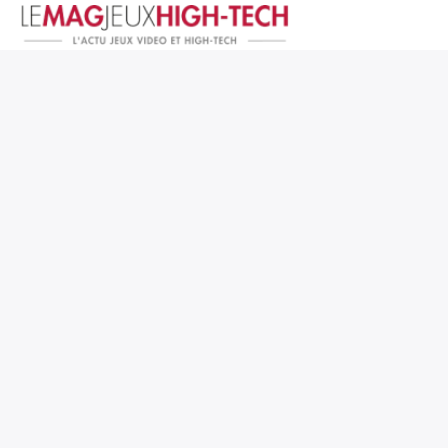
Jeux Vidéo
PC et Hardware
Smartphone et Tablettes
High-Tech
Mangas et Comics
TV, cinéma
Test