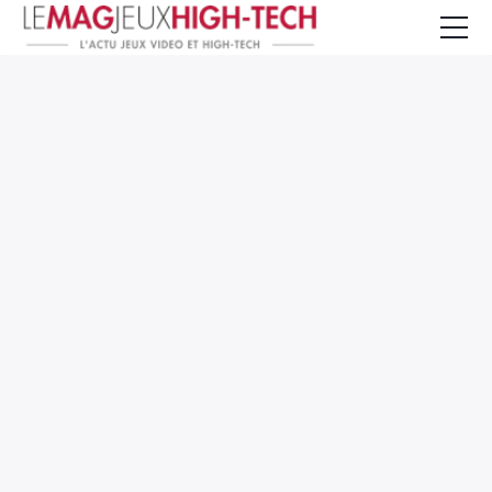
Jeux Vidéo
PC et Hardware
Smartphone et Tablettes
High-Tech
Mangas et Comics
TV, cinéma
Test