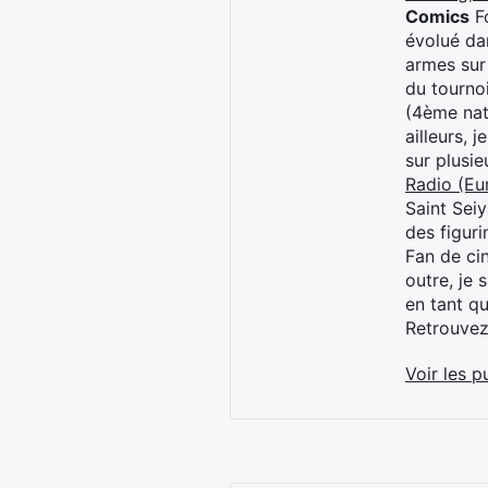
Comics
Fo
évolué dan
armes sur
du tourno
(4ème nat
ailleurs, 
sur plusi
Radio (Eu
Saint Sei
des figur
Fan de cin
outre, je 
en tant q
Retrouve
Voir les p