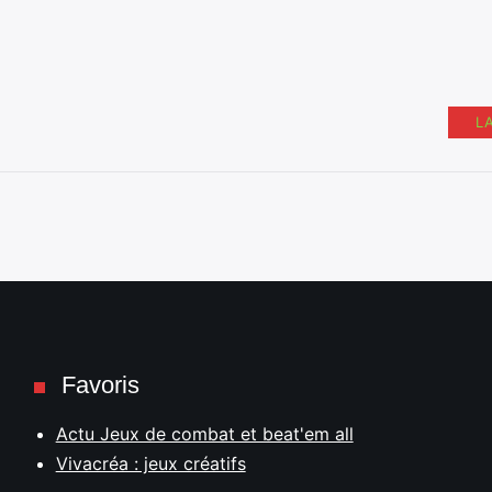
L
Favoris
Actu Jeux de combat et beat'em all
Vivacréa : jeux créatifs