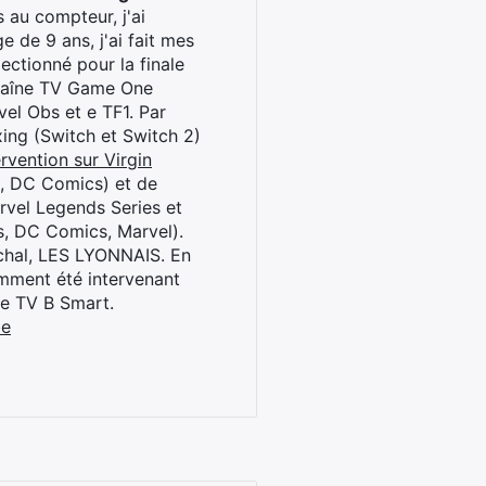
 au compteur, j'ai
 de 9 ans, j'ai fait mes
ctionné pour la finale
chaîne TV Game One
el Obs et e TF1. Par
oxing (Switch et Switch 2)
rvention sur Virgin
l, DC Comics) et de
rvel Legends Series et
s, DC Comics, Marvel).
archal, LES LYONNAIS. En
cemment été intervenant
ne TV B Smart.
be