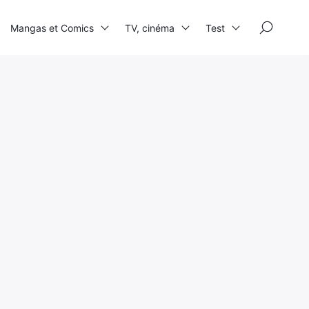
×
Mangas et Comics
TV, cinéma
Test