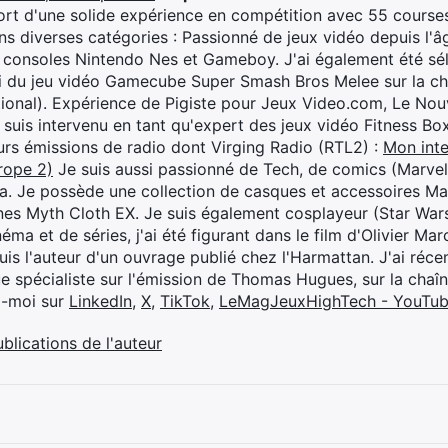
rt d'une solide expérience en compétition avec 55 courses
s diverses catégories : Passionné de jeux vidéo depuis l'âge
 consoles Nintendo Nes et Gameboy. J'ai également été séle
i du jeu vidéo Gamecube Super Smash Bros Melee sur la 
ional). Expérience de Pigiste pour Jeux Video.com, Le Nouv
je suis intervenu en tant qu'expert des jeux vidéo Fitness B
eurs émissions de radio dont Virging Radio (RTL2) :
Mon inte
rope 2)
Je suis aussi passionné de Tech, de comics (Marve
ya. Je possède une collection de casques et accessoires Ma
ines Myth Cloth EX. Je suis également cosplayeur (Star War
éma et de séries, j'ai été figurant dans le film d'Olivier M
suis l'auteur d'un ouvrage publié chez l'Harmattan. J'ai ré
ue spécialiste sur l'émission de Thomas Hugues, sur la chaî
z-moi sur
LinkedIn
,
X
,
TikTok
,
LeMagJeuxHighTech - YouTu
ublications de l'auteur