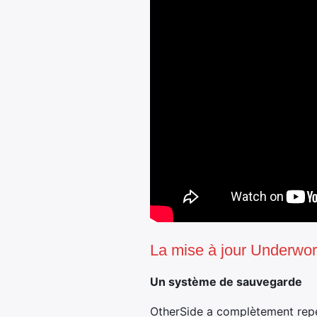
La mise à jour Underworl
Un système de sauvegarde
OtherSide a complètement repe