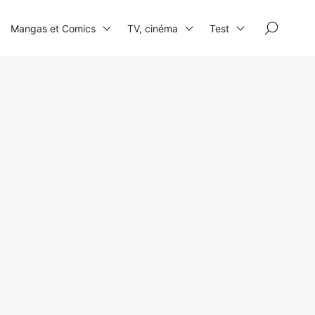
×
Mangas et Comics
TV, cinéma
Test