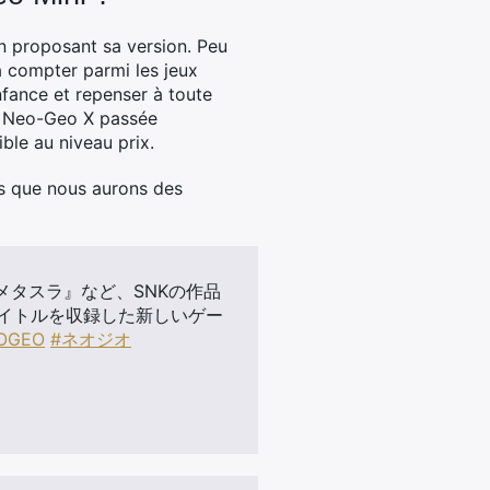
n proposant sa version. Peu
à compter parmi les jeux
nfance et repenser à toute
ne Neo-Geo X passée
ble au niveau prix.
ons que nous aurons des
メタスラ』など、SNKの作品
タイトルを収録した新しいゲー
OGEO
#ネオジオ