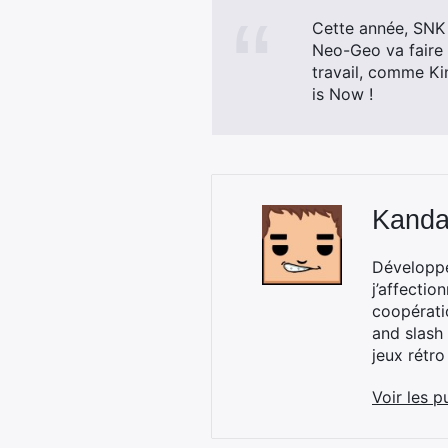
Cette année, SNK 
Neo-Geo va faire 
travail, comme Kin
is Now !
Kand
Développe
j’affectio
coopérati
and slash 
jeux rétro
Voir les p