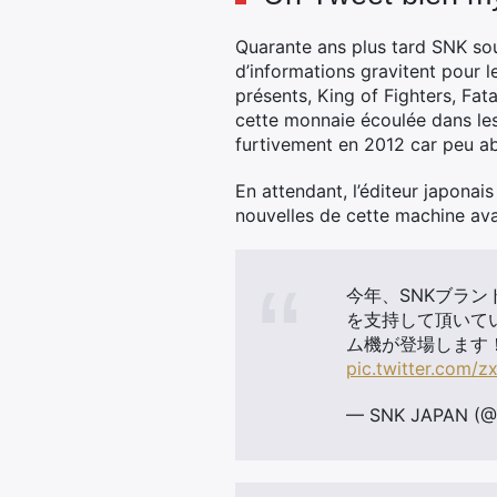
Quarante ans plus tard SNK sou
d’informations gravitent pour 
présents, King of Fighters, Fat
cette monnaie écoulée dans le
furtivement en 2012 car peu ab
En attendant, l’éditeur japonai
nouvelles de cette machine ava
今年、SNKブラン
を支持して頂いて
ム機が登場します！ご期
pic.twitter.com
— SNK JAPAN (@S