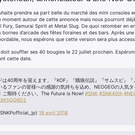
haite prendre sa part belle du marché des mini consoles e
le moment autour de cette annonce mais nous pourront déj
al Fury, Samurai Spirit et Metal Slug. De quoi retomber en e
s bornes d’arcade des fêtes foraines et des bars. Après u
ordable, nous espérons que cette version sera plus accessi
s doit souffler ses 40 bougies le 22 juillet prochain. Espér
nt cette date.
ドは40周年を迎えます。『KOF』『餓狼伝説』『サムスピ』『
いるファンの皆様への感謝の気持ちを込め、NEOGEOの人気
待ください。The Future is Now!
#SNK
#SNK40th
#NE
/zxXK5QQ8D2
NKPofficial_jp)
19 avril 2018