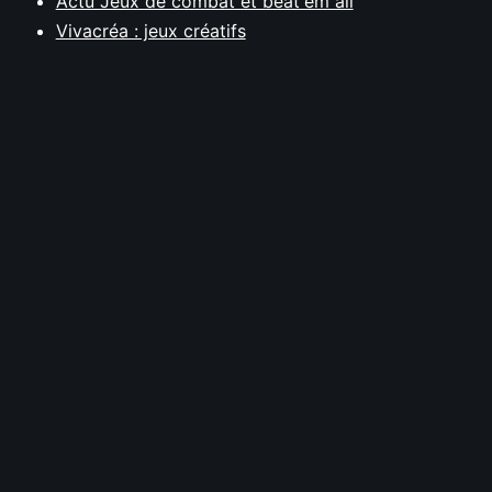
Actu Jeux de combat et beat'em all
Vivacréa : jeux créatifs