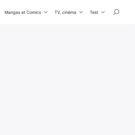
×
Mangas et Comics
TV, cinéma
Test