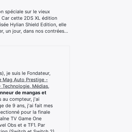
n spéciale sur le vieux
. Car cette 2DS XL édition
e Hylian Shield Edition, elle
er, un jour, dans nos contrées…
), je suis le Fondateur,
e Mag Auto Prestige -
 Technologie, Médias,
onneur de mangas et
 au compteur, j'ai
 de 9 ans, j'ai fait mes
ctionné pour la finale
chaîne TV Game One
el Obs et e TF1. Par
oxing (Switch et Switch 2)