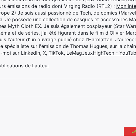
eurs émissions de radio dont Virging Radio (RTL2) :
Mon inte
rope 2)
Je suis aussi passionné de Tech, de comics (Marve
ya. Je possède une collection de casques et accessoires Ma
ines Myth Cloth EX. Je suis également cosplayeur (Star War
éma et de séries, j'ai été figurant dans le film d'Olivier M
suis l'auteur d'un ouvrage publié chez l'Harmattan. J'ai ré
ue spécialiste sur l'émission de Thomas Hugues, sur la chaî
z-moi sur
LinkedIn
,
X
,
TikTok
,
LeMagJeuxHighTech - YouTu
ublications de l'auteur
L