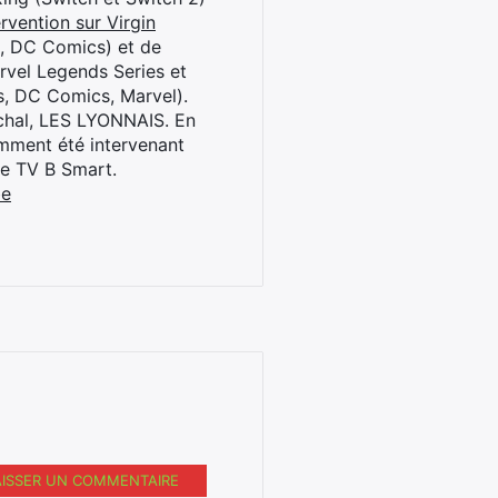
rvention sur Virgin
l, DC Comics) et de
rvel Legends Series et
s, DC Comics, Marvel).
archal, LES LYONNAIS. En
cemment été intervenant
ne TV B Smart.
be
AISSER UN COMMENTAIRE