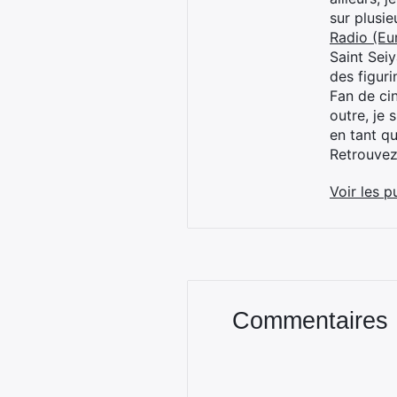
sur plusi
Radio (Eu
Saint Sei
des figur
Fan de cin
outre, je 
en tant q
Retrouve
Voir les p
Commentaires