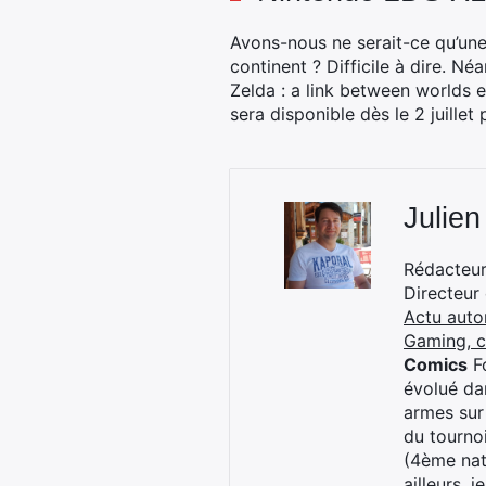
Avons-nous ne serait-ce qu’une
continent ? Difficile à dire. N
Zelda : a link between worlds 
sera disponible dès le 2 juille
Julien
Rédacteur 
Directeur
Actu auto
Gaming, 
Comics
Fo
évolué dan
armes sur
du tourno
(4ème nat
ailleurs, 