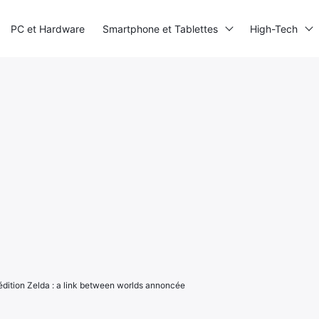
PC et Hardware
Smartphone et Tablettes
High-Tech
dition Zelda : a link between worlds annoncée