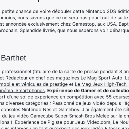
 petite chance de voire débouler cette Nintendo 2DS éditio
éanmoins, nous savons que ce ne sera pas pour tout de suite
est annoncée exclusivement chez Gamestop, aux USA. Baptisé
t prochain. Splendide livrée, que nous espérons voir débarqu
 Barthet
professionnel (titulaire de la carte de presse pendant 3 ans
 et Rédacteur en chef des magazines
Le Mag Sport Auto
,
L
mobile et véhicules de prestige
et
Le Mag Jeux High-Tech -
cinéma, Smartphones
.
Expérience de Gamer et de collecti
rt d'une solide expérience en compétition avec 55 courses
s diverses catégories : Passionné de jeux vidéo depuis l'âge
 consoles Nintendo Nes et Gameboy. J'ai également été séle
i du jeu vidéo Gamecube Super Smash Bros Melee sur la 
ional). Expérience de Pigiste pour Jeux Video.com, Le Nouv
je suis intervenu en tant qu'expert des jeux vidéo Fitness B