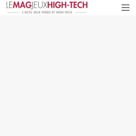
Jeux Vidéo
PC et Hardware
Smartphone et Tablettes
High-Tech
Mangas et Comics
TV, cinéma
Test