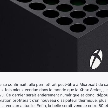
lle se confirmait, elle permettrait peut-être à Microsoft de 
ux fois mieux vendue dans le monde que la Xbox Series, jusq
u. Ce dernier serait entièrement numérique et donc, dépour
ration profiterait d’un nouveau dissipateur thermique, plus
la version actuelle. Enfin, la belle serait vendue entre 50 