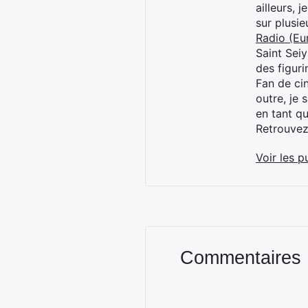
ailleurs, 
sur plusi
Radio (Eu
Saint Sei
des figur
Fan de cin
outre, je 
en tant q
Retrouve
Voir les p
Commentaires