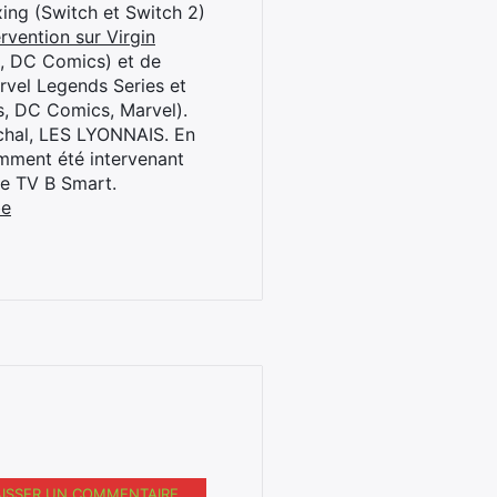
oxing (Switch et Switch 2)
rvention sur Virgin
l, DC Comics) et de
rvel Legends Series et
s, DC Comics, Marvel).
archal, LES LYONNAIS. En
cemment été intervenant
ne TV B Smart.
be
AISSER UN COMMENTAIRE