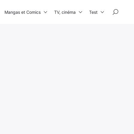
×
Mangas et Comics
TV, cinéma
Test