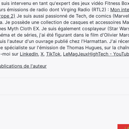
je suis intervenu en tant qu'expert des jeux vidéo Fitness B
eurs émissions de radio dont Virging Radio (RTL2) :
Mon inte
rope 2)
Je suis aussi passionné de Tech, de comics (Marve
ya. Je possède une collection de casques et accessoires Ma
ines Myth Cloth EX. Je suis également cosplayeur (Star War
éma et de séries, j'ai été figurant dans le film d'Olivier M
suis l'auteur d'un ouvrage publié chez l'Harmattan. J'ai ré
ue spécialiste sur l'émission de Thomas Hugues, sur la chaî
z-moi sur
LinkedIn
,
X
,
TikTok
,
LeMagJeuxHighTech - YouTu
ublications de l'auteur
L