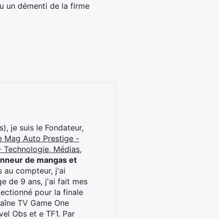
ou un démenti de la firme
), je suis le Fondateur,
e Mag Auto Prestige -
 Technologie, Médias,
onneur de mangas et
 au compteur, j'ai
 de 9 ans, j'ai fait mes
ctionné pour la finale
chaîne TV Game One
el Obs et e TF1. Par