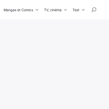
×
Mangas et Comics
TV, cinéma
Test