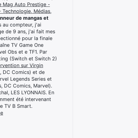
e Mag Auto Prestige -
 Technologie, Médias,
onneur de mangas et
 au compteur, j'ai
 de 9 ans, j'ai fait mes
ctionné pour la finale
chaîne TV Game One
el Obs et e TF1. Par
oxing (Switch et Switch 2)
rvention sur Virgin
l, DC Comics) et de
rvel Legends Series et
s, DC Comics, Marvel).
archal, LES LYONNAIS. En
cemment été intervenant
ne TV B Smart.
be