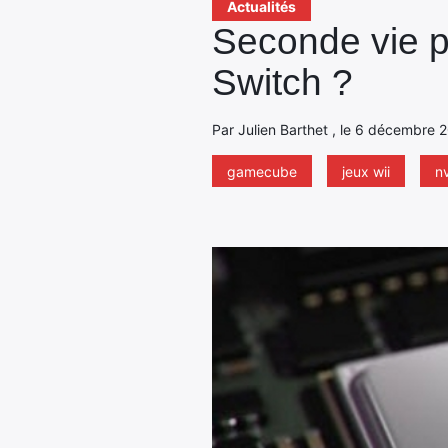
Actualités
Seconde vie p
Switch ?
Par Julien Barthet , le 6 décembre 2
gamecube
jeux wii
nv