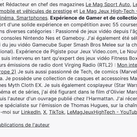
 et Rédacteur en chef des magazines
Le Mag Sport Auto
,
L
mobile et véhicules de prestige
et
Le Mag Jeux High-Tech -
cinéma, Smartphones
.
Expérience de Gamer et de collecti
rt d'une solide expérience en compétition avec 55 courses
s diverses catégories : Passionné de jeux vidéo depuis l'âge
 consoles Nintendo Nes et Gameboy. J'ai également été séle
i du jeu vidéo Gamecube Super Smash Bros Melee sur la 
ional). Expérience de Pigiste pour Jeux Video.com, Le Nouv
je suis intervenu en tant qu'expert des jeux vidéo Fitness B
eurs émissions de radio dont Virging Radio (RTL2) :
Mon inte
rope 2)
Je suis aussi passionné de Tech, de comics (Marve
ya. Je possède une collection de casques et accessoires Ma
ines Myth Cloth EX. Je suis également cosplayeur (Star War
éma et de séries, j'ai été figurant dans le film d'Olivier M
suis l'auteur d'un ouvrage publié chez l'Harmattan. J'ai ré
ue spécialiste sur l'émission de Thomas Hugues, sur la chaî
z-moi sur
LinkedIn
,
X
,
TikTok
,
LeMagJeuxHighTech - YouTu
ublications de l'auteur