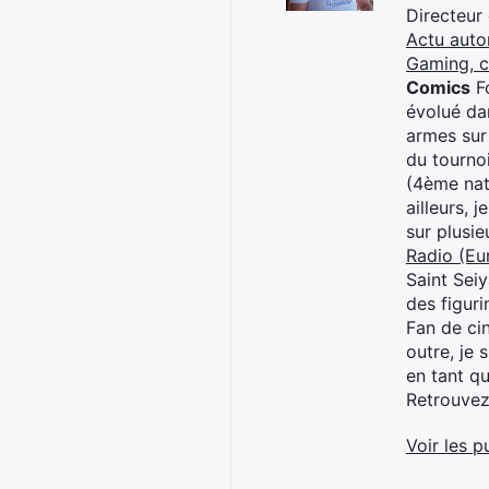
Directeur
Actu auto
Gaming, 
Comics
Fo
évolué dan
armes sur
du tourno
(4ème nat
ailleurs, 
sur plusi
Radio (Eu
Saint Sei
des figur
Fan de cin
outre, je 
en tant q
Retrouve
Voir les p