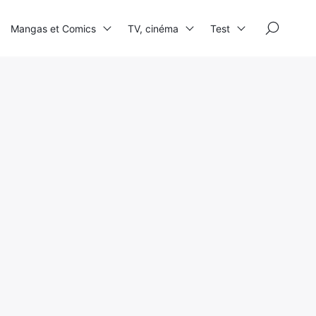
×
Mangas et Comics
TV, cinéma
Test