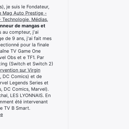
), je suis le Fondateur,
e Mag Auto Prestige -
 Technologie, Médias,
onneur de mangas et
 au compteur, j'ai
 de 9 ans, j'ai fait mes
ctionné pour la finale
chaîne TV Game One
el Obs et e TF1. Par
oxing (Switch et Switch 2)
rvention sur Virgin
l, DC Comics) et de
rvel Legends Series et
s, DC Comics, Marvel).
archal, LES LYONNAIS. En
cemment été intervenant
ne TV B Smart.
be