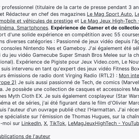
professionnel (titulaire de la carte de presse pendant 3 ans
 et Rédacteur en chef des magazines
Le Mag Sport Auto
,
L
mobile et véhicules de prestige
et
Le Mag Jeux High-Tech -
cinéma, Smartphones
.
Expérience de Gamer et de collecti
rt d'une solide expérience en compétition avec 55 courses
s diverses catégories : Passionné de jeux vidéo depuis l'âge
 consoles Nintendo Nes et Gameboy. J'ai également été séle
i du jeu vidéo Gamecube Super Smash Bros Melee sur la 
ional). Expérience de Pigiste pour Jeux Video.com, Le Nouv
je suis intervenu en tant qu'expert des jeux vidéo Fitness B
eurs émissions de radio dont Virging Radio (RTL2) :
Mon inte
rope 2)
Je suis aussi passionné de Tech, de comics (Marve
ya. Je possède une collection de casques et accessoires Ma
ines Myth Cloth EX. Je suis également cosplayeur (Star War
éma et de séries, j'ai été figurant dans le film d'Olivier M
suis l'auteur d'un ouvrage publié chez l'Harmattan. J'ai ré
ue spécialiste sur l'émission de Thomas Hugues, sur la chaî
z-moi sur
LinkedIn
,
X
,
TikTok
,
LeMagJeuxHighTech - YouTu
ublications de l'auteur