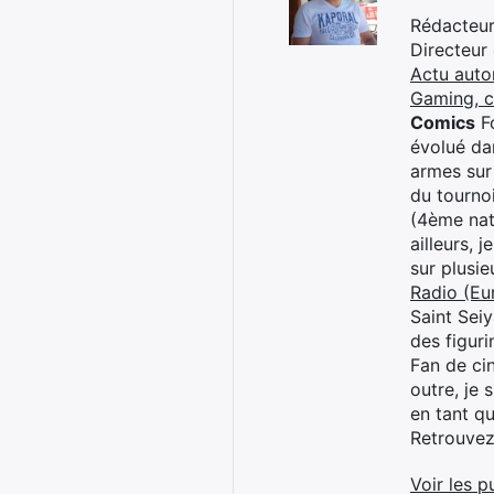
Rédacteur 
Directeur
Actu auto
Gaming, 
Comics
Fo
évolué dan
armes sur
du tourno
(4ème nat
ailleurs, 
sur plusi
Radio (Eu
Saint Sei
des figur
Fan de cin
outre, je 
en tant q
Retrouve
Voir les p