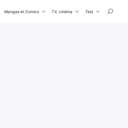
×
Mangas et Comics
TV, cinéma
Test