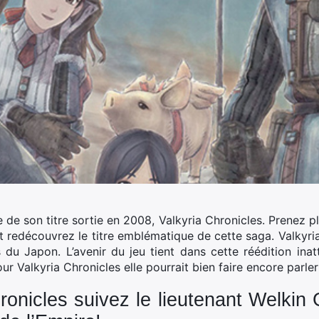
 de son titre sortie en 2008, Valkyria Chronicles. Prenez 
 redécouvrez le titre emblématique de cette saga. Valkyria
s du Japon. L’avenir du jeu tient dans cette réédition ina
ur Valkyria Chronicles elle pourrait bien faire encore parler
ronicles suivez le lieutenant Welkin 