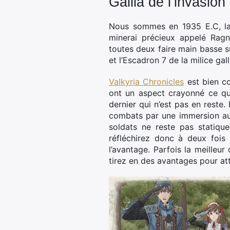
Gallia de l’invasion
Nous sommes en 1935 E.C, la 
minerai précieux appelé Ragni
toutes deux faire main basse su
et l’Escadron 7 de la milice ga
Valkyria Chronicles
est bien co
ont un aspect crayonné ce qui 
dernier qui n’est pas en reste
combats par une immersion au 
soldats ne reste pas statique
réfléchirez donc à deux fois
l’avantage. Parfois la meilleu
tirez en des avantages pour at