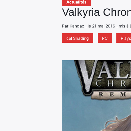
Actualités
Valkyria Chro
Par Kandax , le 21 mai 2016 , mis à 
cel Shading
PC
Plays