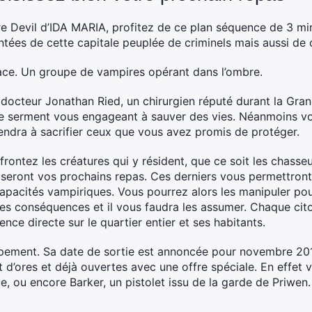
e Devil d’IDA MARIA, profitez de ce plan séquence de 3 min
tées de cette capitale peuplée de criminels mais aussi de c
face. Un groupe de vampires opérant dans l’ombre.
docteur Jonathan Ried, un chirurgien réputé durant la Gr
e serment vous engageant à sauver des vies. Néanmoins vo
endra à sacrifier ceux que vous avez promis de protéger.
frontez les créatures qui y résident, que ce soit les chasseu
 seront vos prochains repas. Ces derniers vous permettront
apacités vampiriques. Vous pourrez alors les manipuler pour
des conséquences et il vous faudra les assumer. Chaque cit
ence directe sur le quartier entier et ses habitants.
ement. Sa date de sortie est annoncée pour novembre 201
’ores et déjà ouvertes avec une offre spéciale. En effet v
 ou encore Barker, un pistolet issu de la garde de Priwen.