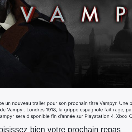
e un nouveau trailer pour son prochain titre Vampyr. Une
s de Vampyr. Londres 1918, la grippe espagnole fait rage, p
Vampyr sera disponible fin d’année sur Playstation 4, Xbox 
isissez bien votre prochain repas