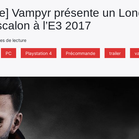
] Vampyr présente un Lon
scalon à l’E3 2017
tes de lecture
PC
Playstation 4
Précommande
trailer
v