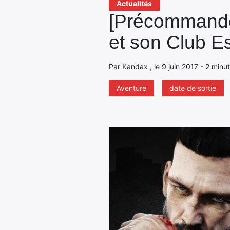
Actualités
[Précommande
et son Club E
Par Kandax , le 9 juin 2017 - 2 minu
Aventure
date de sortie