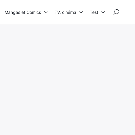
×
Mangas et Comics
TV, cinéma
Test