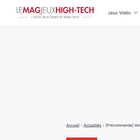
Jeux Vidéo
Rechercher
:
Accueil
›
Actualités
›
[Précommande] Vamp