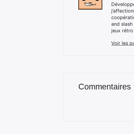
Développe
j’affectio
coopérati
and slash 
jeux rétro
Voir les p
Commentaires