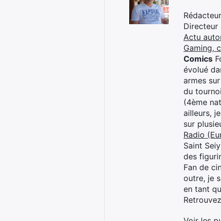
Rédacteur 
Directeur
Actu auto
Gaming, 
Comics
Fo
évolué dan
armes sur
du tourno
(4ème nat
ailleurs, 
sur plusi
Radio (Eu
Saint Sei
des figur
Fan de cin
outre, je 
en tant q
Retrouve
Voir les p