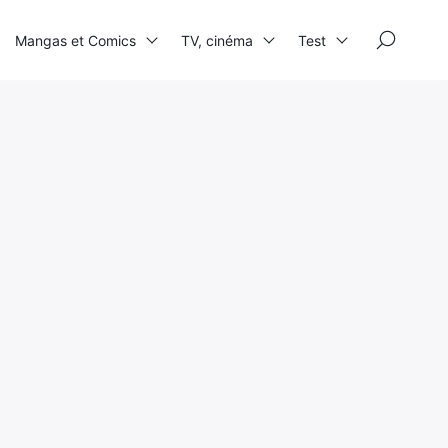
×
Mangas et Comics
TV, cinéma
Test