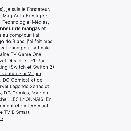
), je suis le Fondateur,
e Mag Auto Prestige -
 Technologie, Médias,
onneur de mangas et
 au compteur, j'ai
 de 9 ans, j'ai fait mes
ctionné pour la finale
chaîne TV Game One
el Obs et e TF1. Par
oxing (Switch et Switch 2)
rvention sur Virgin
l, DC Comics) et de
rvel Legends Series et
s, DC Comics, Marvel).
archal, LES LYONNAIS. En
cemment été intervenant
ne TV B Smart.
be