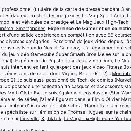
professionnel (titulaire de la carte de presse pendant 3 ans
 et Rédacteur en chef des magazines
Le Mag Sport Auto
,
L
mobile et véhicules de prestige
et
Le Mag Jeux High-Tech -
cinéma, Smartphones
.
Expérience de Gamer et de collecti
rt d'une solide expérience en compétition avec 55 courses
s diverses catégories : Passionné de jeux vidéo depuis l'âge
 consoles Nintendo Nes et Gameboy. J'ai également été séle
i du jeu vidéo Gamecube Super Smash Bros Melee sur la 
ional). Expérience de Pigiste pour Jeux Video.com, Le Nouv
je suis intervenu en tant qu'expert des jeux vidéo Fitness B
eurs émissions de radio dont Virging Radio (RTL2) :
Mon inte
rope 2)
Je suis aussi passionné de Tech, de comics (Marve
ya. Je possède une collection de casques et accessoires Ma
ines Myth Cloth EX. Je suis également cosplayeur (Star War
éma et de séries, j'ai été figurant dans le film d'Olivier M
suis l'auteur d'un ouvrage publié chez l'Harmattan. J'ai ré
ue spécialiste sur l'émission de Thomas Hugues, sur la chaî
z-moi sur
LinkedIn
,
X
,
TikTok
,
LeMagJeuxHighTech - YouTu
ublications de l'auteur