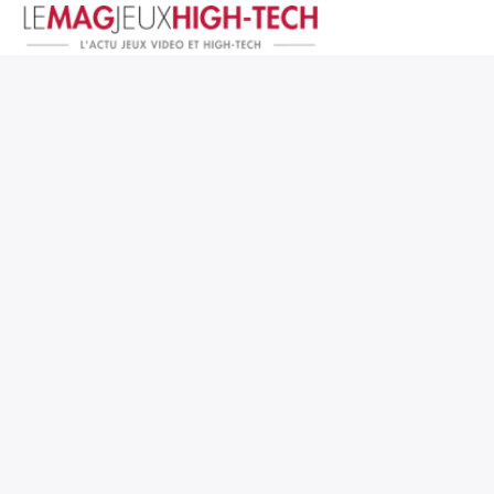
Jeux Vidéo
PC et Hardware
Smartphone et Tablettes
High-Tech
Mangas et Comics
TV, cinéma
Test