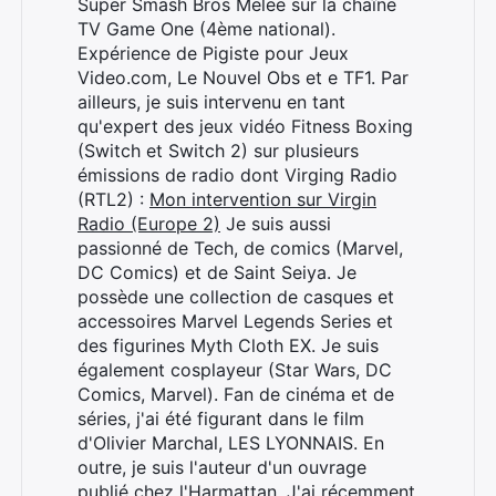
Super Smash Bros Melee sur la chaîne
TV Game One (4ème national).
Expérience de Pigiste pour Jeux
Video.com, Le Nouvel Obs et e TF1. Par
ailleurs, je suis intervenu en tant
qu'expert des jeux vidéo Fitness Boxing
(Switch et Switch 2) sur plusieurs
émissions de radio dont Virging Radio
(RTL2) :
Mon intervention sur Virgin
Radio (Europe 2)
Je suis aussi
passionné de Tech, de comics (Marvel,
DC Comics) et de Saint Seiya. Je
possède une collection de casques et
accessoires Marvel Legends Series et
des figurines Myth Cloth EX. Je suis
également cosplayeur (Star Wars, DC
Comics, Marvel). Fan de cinéma et de
séries, j'ai été figurant dans le film
d'Olivier Marchal, LES LYONNAIS. En
Rechercher
outre, je suis l'auteur d'un ouvrage
:
publié chez l'Harmattan. J'ai récemment