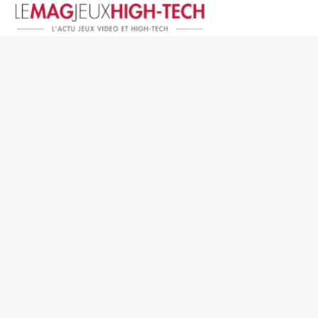
Jeux Vidéo
PC et Hardware
Smartphone et Tablettes
High-Tech
Mangas et Comics
TV, cinéma
Test