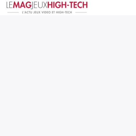
Jeux Vidéo
PC et Hardware
Smartphone et Tablettes
High-Tech
Mangas et Comics
TV, cinéma
Test