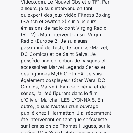
Video.com, Le Nouvel Obs et e TF1. Par
ailleurs, je suis intervenu en tant
qu'expert des jeux vidéo Fitness Boxing
(Switch et Switch 2) sur plusieurs
émissions de radio dont Virging Radio
(RTL2) :
Mon intervention sur Virgin
Radio (Europe 2)
Je suis aussi
passionné de Tech, de comics (Marvel,
DC Comics) et de Saint Seiya. Je
possède une collection de casques et
accessoires Marvel Legends Series et
des figurines Myth Cloth EX. Je suis
également cosplayeur (Star Wars, DC
Comics, Marvel). Fan de cinéma et de
séries, j'ai été figurant dans le film
d'Olivier Marchal, LES LYONNAIS. En
outre, je suis l'auteur d'un ouvrage
Rechercher
publié chez l'Harmattan. J'ai récemment
:
été intervenant en tant que spécialiste
sur l'émission de Thomas Hugues, sur la
chaîne TV B Smart. Retrouvez-moi sur