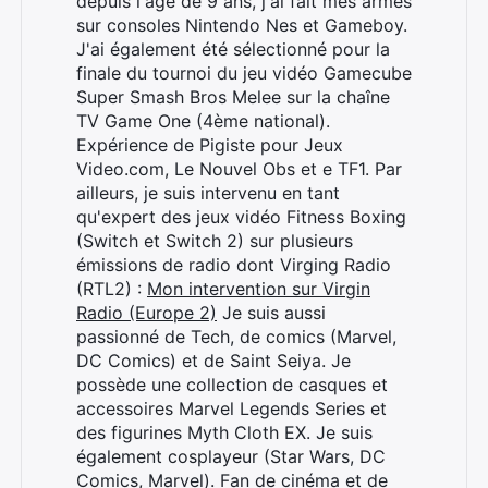
depuis l'âge de 9 ans, j'ai fait mes armes
sur consoles Nintendo Nes et Gameboy.
J'ai également été sélectionné pour la
finale du tournoi du jeu vidéo Gamecube
Super Smash Bros Melee sur la chaîne
TV Game One (4ème national).
Expérience de Pigiste pour Jeux
Video.com, Le Nouvel Obs et e TF1. Par
ailleurs, je suis intervenu en tant
qu'expert des jeux vidéo Fitness Boxing
(Switch et Switch 2) sur plusieurs
émissions de radio dont Virging Radio
(RTL2) :
Mon intervention sur Virgin
Radio (Europe 2)
Je suis aussi
passionné de Tech, de comics (Marvel,
DC Comics) et de Saint Seiya. Je
possède une collection de casques et
accessoires Marvel Legends Series et
des figurines Myth Cloth EX. Je suis
également cosplayeur (Star Wars, DC
Comics, Marvel). Fan de cinéma et de