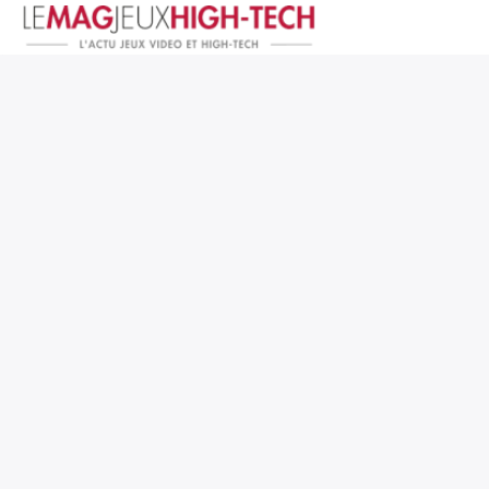
Jeux Vidéo
PC et Hardware
Smartphone et Tablettes
High-Tech
Mangas et Comics
TV, cinéma
Test