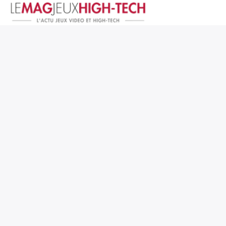
Jeux Vidéo
PC et Hardware
Smartphone et Tablettes
High-Tech
Mangas et Comics
TV, cinéma
Test