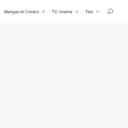
×
Mangas et Comics
TV, cinéma
Test