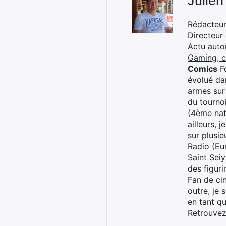
Julien
Rédacteur 
Directeur
Actu auto
Gaming, 
Comics
Fo
évolué dan
armes sur
du tourno
(4ème nat
ailleurs, 
sur plusi
Radio (Eu
Saint Sei
des figur
Fan de cin
outre, je 
en tant q
Retrouve