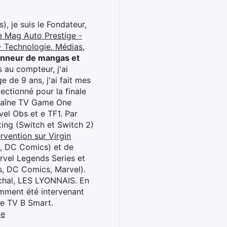
), je suis le Fondateur,
e Mag Auto Prestige -
 Technologie, Médias,
onneur de mangas et
 au compteur, j'ai
 de 9 ans, j'ai fait mes
ctionné pour la finale
chaîne TV Game One
el Obs et e TF1. Par
oxing (Switch et Switch 2)
rvention sur Virgin
l, DC Comics) et de
rvel Legends Series et
s, DC Comics, Marvel).
archal, LES LYONNAIS. En
cemment été intervenant
ne TV B Smart.
be