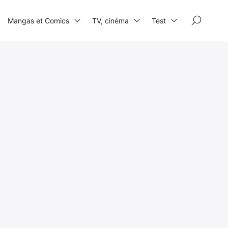
×
Mangas et Comics
TV, cinéma
Test