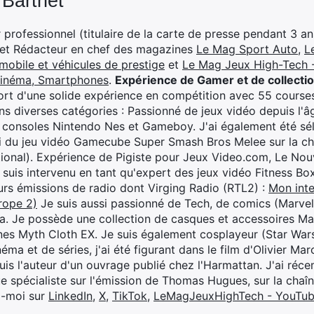
 Barthet
professionnel (titulaire de la carte de presse pendant 3 ans
 et Rédacteur en chef des magazines
Le Mag Sport Auto
,
L
mobile et véhicules de prestige
et
Le Mag Jeux High-Tech -
cinéma, Smartphones
.
Expérience de Gamer et de collecti
rt d'une solide expérience en compétition avec 55 courses
s diverses catégories : Passionné de jeux vidéo depuis l'âge
 consoles Nintendo Nes et Gameboy. J'ai également été séle
i du jeu vidéo Gamecube Super Smash Bros Melee sur la 
ional). Expérience de Pigiste pour Jeux Video.com, Le Nouv
je suis intervenu en tant qu'expert des jeux vidéo Fitness B
eurs émissions de radio dont Virging Radio (RTL2) :
Mon inte
rope 2)
Je suis aussi passionné de Tech, de comics (Marve
ya. Je possède une collection de casques et accessoires Ma
ines Myth Cloth EX. Je suis également cosplayeur (Star War
éma et de séries, j'ai été figurant dans le film d'Olivier M
suis l'auteur d'un ouvrage publié chez l'Harmattan. J'ai ré
ue spécialiste sur l'émission de Thomas Hugues, sur la chaî
z-moi sur
LinkedIn
,
X
,
TikTok
,
LeMagJeuxHighTech - YouTu